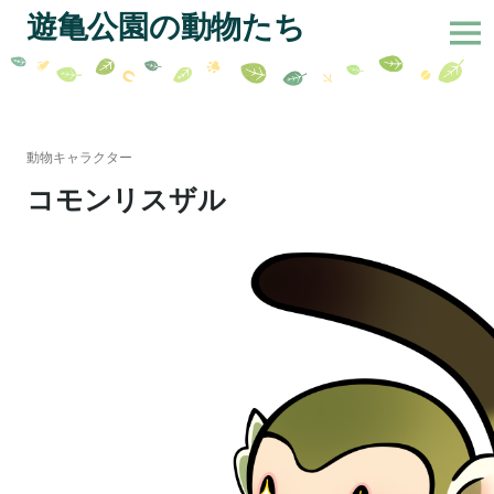
サ
遊亀公園の動物たち
イ
ド
バ
コ
ー
ン
切
テ
動物キャラクター
り
ン
コモンリスザル
替
ツ
え
へ
ス
キ
ッ
プ