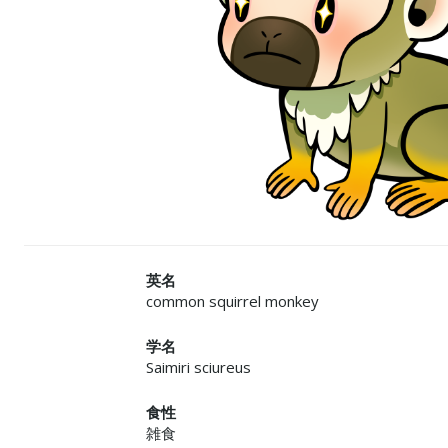
英名
common squirrel monkey
学名
Saimiri sciureus
食性
雑食