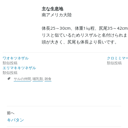
主な生息地
南アメリカ大陸
体長25～30cm、体重1㎏程、尻尾35～42
リスと似ているためリスザルと名付けられま
頭が大きく、尻尾も体長より長いです。
ワオキツネザル
クロミミマ
類似投稿
類似投稿
エリマキキツネザル
類似投稿
サルの仲間
,
哺乳類
,
雑食
投
前へ
稿
キバタン
ナ