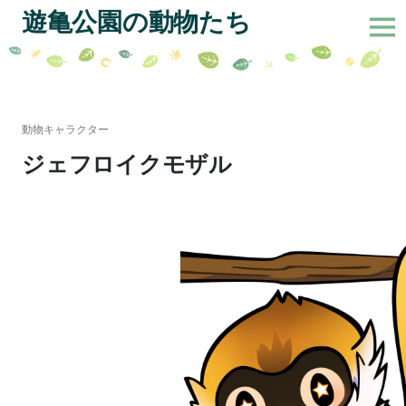
サ
遊亀公園の動物たち
イ
ド
バ
コ
ー
ン
切
テ
動物キャラクター
り
ン
ジェフロイクモザル
替
ツ
え
へ
ス
キ
ッ
プ