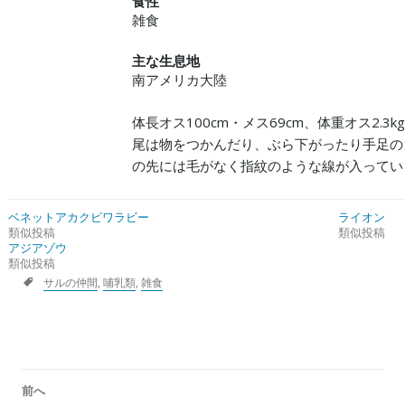
食性
雑食
主な生息地
南アメリカ大陸
体長オス100cm・メス69cm、体重オス2.3k
尾は物をつかんだり、ぶら下がったり手足の
の先には毛がなく指紋のような線が入ってい
ベネットアカクビワラビー
ライオン
類似投稿
類似投稿
アジアゾウ
類似投稿
サルの仲間
,
哺乳類
,
雑食
投
前へ
稿