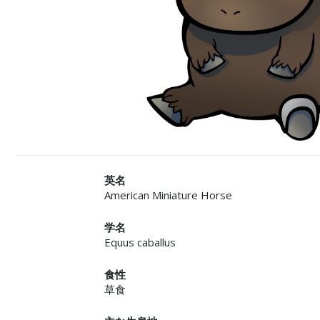
英名
American Miniature Horse
学名
Equus caballus
食性
草食