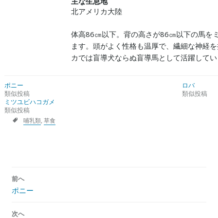
主な生息地
北アメリカ大陸
体高86㎝以下。背の高さが86㎝以下の馬を
ます。頭がよく性格も温厚で、繊細な神経を
カでは盲導犬ならぬ盲導馬として活躍してい
ポニー
ロバ
類似投稿
類似投稿
ミツユビハコガメ
類似投稿
哺乳類
,
草食
投
前へ
稿
ポニー
ナ
ビ
次へ