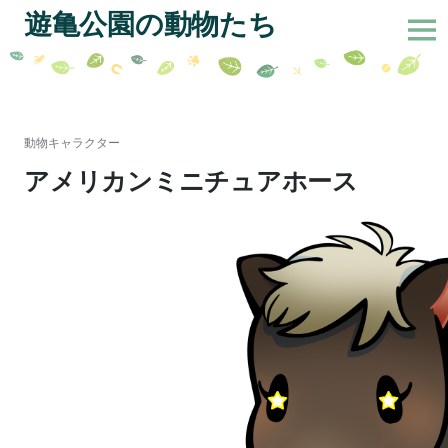
サ
遊亀公園の動物たち
イ
ド
バ
コ
ー
ン
切
テ
動物キャラクター
り
ン
アメリカンミニチュアホース
替
ツ
え
へ
ス
キ
ッ
プ