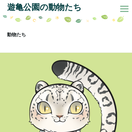
サ
遊亀公園の動物たち
イ
ド
バ
コ
ー
ン
動物たち
切
テ
り
ン
替
ツ
え
へ
ス
キ
ッ
プ